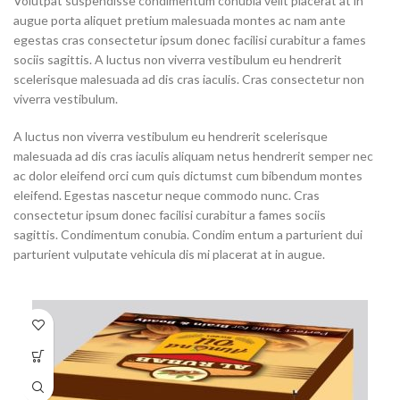
Volutpat suspendisse condimentum conubia velit placerat at in
augue porta aliquet pretium malesuada montes ac nam ante
egestas cras consectetur ipsum donec facilisi curabitur a fames
sociis sagittis. A luctus non viverra vestibulum eu hendrerit
scelerisque malesuada ad dis cras iaculis. Cras consectetur non
viverra vestibulum.
A luctus non viverra vestibulum eu hendrerit scelerisque
malesuada ad dis cras iaculis aliquam netus hendrerit semper nec
ac dolor eleifend orci cum quis dictumst cum bibendum montes
eleifend. Egestas nascetur neque commodo nunc. Cras
consectetur ipsum donec facilisi curabitur a fames sociis
sagittis. Condimentum conubia. Condim entum a parturient dui
parturient vulputate vehicula dis mi placerat at in augue.