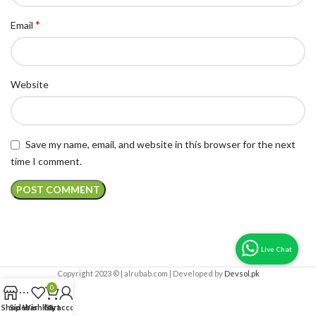
*
Email
Website
Save my name, email, and website in this browser for the next
time I comment.
Copyright 2023 © | alrubab.com | Developed by
Devsol.pk
0
Shop
Sidebar
Wishlist
Cart
My account