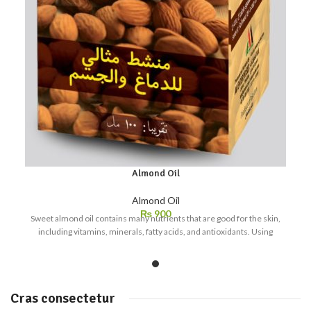
Almond Oil
Almond Oil
₨
900
Sweet almond oil contains many nutrients that are good for the skin,
including vitamins, minerals, fatty acids, and antioxidants. Using
Cras consectetur