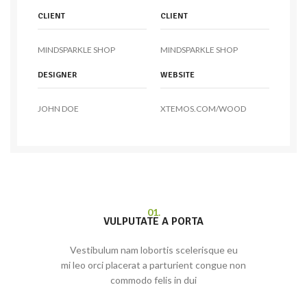
CLIENT
CLIENT
MINDSPARKLE SHOP
MINDSPARKLE SHOP
DESIGNER
WEBSITE
JOHN DOE
XTEMOS.COM/WOOD
01.
VULPUTATE A PORTA
Vestibulum nam lobortis scelerisque eu
mi leo orci placerat a parturient congue non
commodo felis in dui