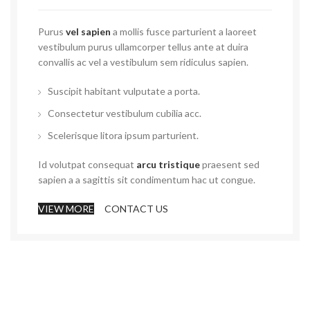
Purus
vel sapien
a mollis fusce parturient a laoreet
vestibulum purus ullamcorper tellus ante at duira
convallis ac vel a vestibulum sem ridiculus sapien.
Suscipit habitant vulputate a porta.
Consectetur vestibulum cubilia acc.
Scelerisque litora ipsum parturient.
Id volutpat consequat
arcu tristique
praesent sed
sapien a a sagittis sit condimentum hac ut congue.
VIEW MORE
CONTACT US